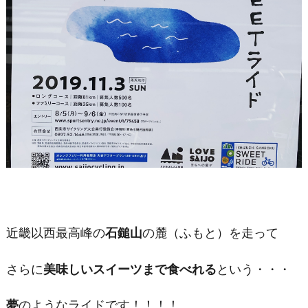
近畿以西最高峰の
石鎚山
の麓（ふもと）を走って
さらに
美味しいスイーツまで食べれる
という・・・
夢
のようなライドです！！！！