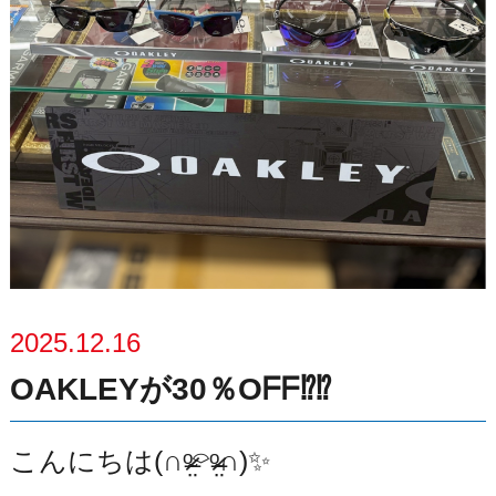
2025.12.16
OAKLEYが30％Oᖴᖴ⁉️⁉️
こんにちは(∩ᵒ̴̶̷̤⌔ᵒ̴̶̷̤∩)✨