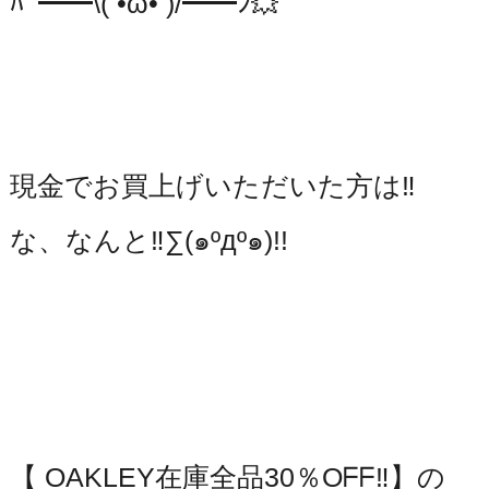
ﾊﾞ━━\( •̀ω•́ )/━━ﾝ💥
⁡現金でお買上げいただいた方は‼️
な、なんと‼️∑(๑ºдº๑)!!
【 OAKLEY在庫全品30％Oᖴᖴ‼️】の