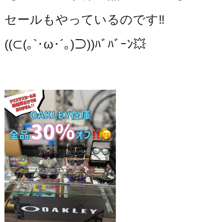
セールもやっているのです‼️
((⊂(｡`･ω･´｡)⊃))ﾊﾞﾊﾞｰﾝ💥